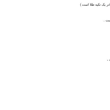
ادر یک تکیه طلا است )
ست .
،