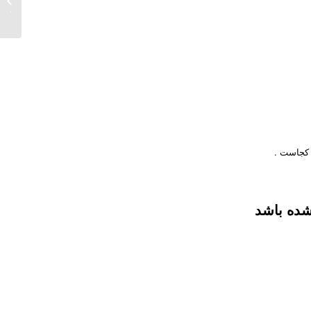
یابی و 
 کجاست .
شده باشد