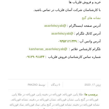
خرید و فروش فلزیاب ها
با کارشناسان شرکت آسان فلزیاب در تماس باشید.
نشانه های گنج
آدرس صفحه اینستاگرام :
@asanfelezyab
آدرس کانال تلگرام :
@asanfelezyab
آدرس واتس آپ :
۰۹۳۵۲۱۲۱۳۴۹
تلگرام کارشناس علائم :
@karshenas_asanfelezyab
شماره تماس کارشناسان فروش فلزیاب :
۰۹۱۲۹۰۹۱۸۴۴
/
/
ژوئن 17, 2023
0 دیدگاه
توسط
PAKZAD
برچسب ها:
طلا یابی
,
قورباغه
,
قورباغه در دفینه یابی
,
قورباغه در طلا یابی
,
قورباغه در گنج یابی
,
نشان قورباغه
,
نشان قورباغه در دفینه
,
نشانه قورباغه
,
نشانه قورباغه در دفینه
,
نشانه قورباغه در گنج یبای
,
نماد قورباغه
,
نماد قورباغه