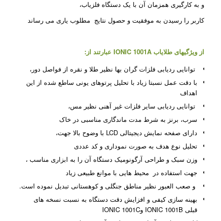
و به کارگیری همزمان آن با یک دستگاه فلزیاب،
کاربر را رسیدن به موفقیت و حصول نتایج مطلوب یاری می رساند
از ویژگیهای طلایاب IONIC 1001A عبارتند از
:
توانایی ردیابی فلزات گران بها نظیر طلا و نقره از فواصل دور،
با دقت عمل نسبتا زیاد با تحلیل پرتوهای یونی ساطع شده از این
اهداف
توانایی ردیابی سایر فلزات غیر آهنی نظیر مس،
سرب، برنز به شرط مدت ماندگاری مناسبی در خاک
دارای صفحه نمایش دیجیتالی
LCD
با وضوح بالا جهت،
تحلیل نوع هدف به صورت نموداری و کد عددی
وزن سبک و طراحی آرگونومیک دستگاه آن را به ابزاری مناسب ،
جهت استفاده در
محیط هایی با موانع طبیعی زیاد
و صعب العبور نظیر مناطق جنگلی و کوهستانی تبدیل نموده است
.
بهینه سازی کیفی و افزایش دقت دستگاه به نسبت نسخه های
قبلی
IONIC 1001B
و
IONIC 1001C