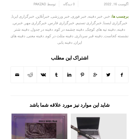
/
/
آگوست 16, 2022
0 دیدگاه
توسط
PAKZAD
برچسب ها:
خبر
,
خبر دفینه
,
خبر فوری
,
خبر ورزشی
,
خبرآنلاین
,
خبرگزاری ایرنا
,
خبرگزاری ایسنا
,
خبرگزاری تسنیم
,
خبرگزاری فارس
,
خبرگزاری مهر
,
خبرني
,
دفینه
,
دفینه تپه های کوچک
,
دفینه چشمه در کوه
,
دفینه در جدول
,
دفینه شتر
نشسته کجاست
,
دفینه قبر سرداری
,
دفینه مثلث در کوه
,
دفینه معنی
,
دفینه های
ایران
,
دفینه یابی
اشتراک این مطلب
شاید این موارد نیز مورد علاقه شما باشد