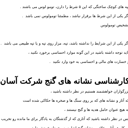
ه های کوچک ساختگی که این ۵ شرط را دارن، تومو لوس می باشند .
گر یکی از این شرط ها برقرار نباشد ، مطمئنا تومولوس نمی باشد .
شخیص تومولوس
گر یکی از این شرایط را نداشته باشد، تپه، مزار روی تپه و یا تپه طبیعی می باشد .
اید توجه داشته باشید در این گونه موارد احساسی برخورد نکنید ،
 خسارت های مالی و احساسی به خود وارد نکنید .
ارشناسی نشانه های گنج
شرکت
آسان 
زرگواران خواهشمند هستیم در نظر داشته باشید ،
ه آثار و نشانه های که بر روی سنگ ها و صخره ها حکاکی شده است
ه هیچ عنوان حامل هدیه ها و گنج نیستند ،
س در نظر داشته باشید که آثاری که از گذشتگان به یادگار برای ما مانده رو تخریب ن
ر کل هر آثار ، علائم و نشانه گنج اشاره به محوطه خودش دارد
.