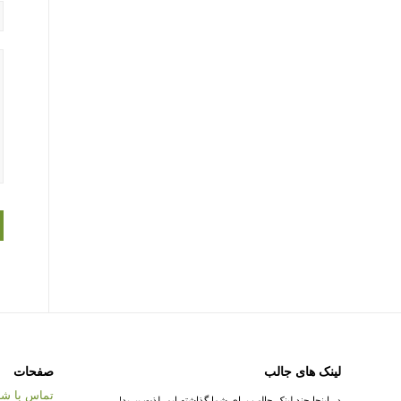
لینک های جالب
صفحات
تماس با شر
در اینجا چند لینک جالب برای شما گذاشته ایم. لذت ببرید!