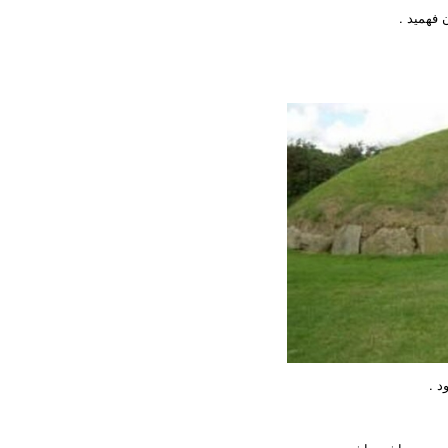
 فهمید .
د .