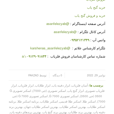
خرید گنج یاب
خرید و فروش گنج یاب
آدرس صفحه اینستاگرام :
@asanfelezyab
آدرس کانال تلگرام :
@asanfelezyab
واتس آپ :
۰۹۳۵۲۱۲۱۳۴۹
تلگرام کارشناس علائم :
@karshenas_asanfelezyab
شماره تماس کارشناسان فروش فلزیاب :
۰۹۱۲۹۰۹۱۸۴۴
</a
/
/
نوامبر 29, 2022
0 دیدگاه
توسط
PAKZAD
برچسب ها:
آسان فلزیاب
,
ابزار دفینه یاب
,
ابزار طلایاب
,
ابزار فلزیاب
,
ابزار
فلزیاب تصویری
,
ابزار گنج یاب
,
اسکنر تصویری (جی 7000)
,
اسکنر تصویری G
3500 (جی 3500)
,
اسکنر تصویری G 7000
,
اسکنر تصویری G 7000 (جی
7000)
,
اسکنر طلا
,
اسکنر طلا قدیمی
,
اسکنر طلایاب
,
برنامه اسکنر طلا
,
برنامه
اسکنر طلایاب
,
بهترین اسکنر طلایاب
,
بهترین اسکنر طلایاب جهان
,
بهترین برند
دفینه یاب
,
بهترین برند طلایاب
,
بهترین برند گنج یاب
,
بهترین برندهای دفینه یاب
,