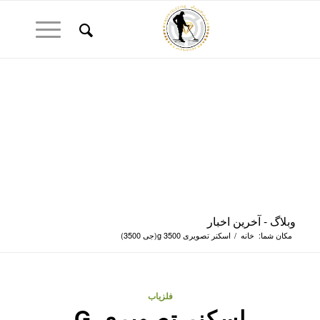
وبلاگ - آخرین اخبار
مکان شما:
خانه
/
اسکنر تصویری g 3500(جی 3500)
فلزیاب
اسکنر تصویری G