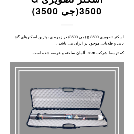
3500(جی 3500)
اسکنر تصویری g 3500 (جی 3500) در زمره ی بهترین اسکنرهای گنج
یابی و طلایابی موجود در ایران می باشد ،
که توسط شرکت okm آلمان ساخته و عرضه شده است.