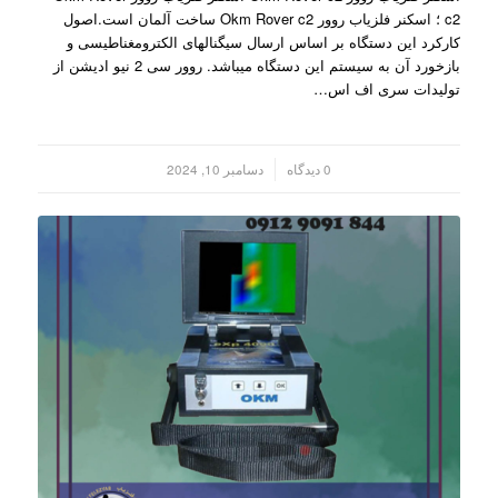
c2 ؛ اسکنر فلزیاب روور Okm Rover c2 ساخت آلمان است.اصول
کارکرد این دستگاه بر اساس ارسال سیگنالهای الکترومغناطیسی و
بازخورد آن به سیستم این دستگاه میباشد. روور سی 2 نیو ادیشن از
تولیدات سری اف اس…
/
0 دیدگاه
دسامبر 10, 2024