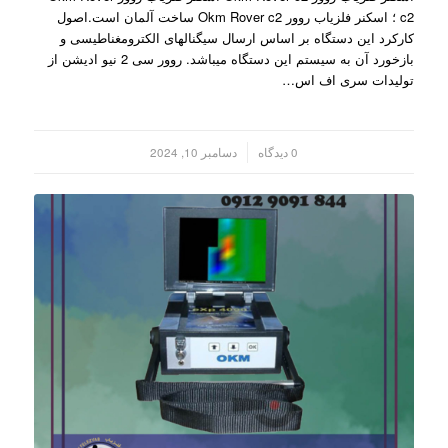
c2 ؛ اسکنر فلزیاب روور Okm Rover c2 ساخت آلمان است.اصول
کارکرد این دستگاه بر اساس ارسال سیگنالهای الکترومغناطیسی و
بازخورد آن به سیستم این دستگاه میباشد. روور سی 2 نیو ادیشن از
تولیدات سری اف اس…
/
0 دیدگاه
دسامبر 10, 2024