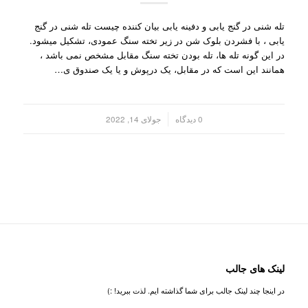
تله شنی در گنج یابی و دفینه یابی بیان کننده چیست تله شنی در گنج
یابی ، با فشردن بلوک شن در زیر تخته سنگ عمودی، تشکیل میشود.
در این گونه تله ها، تله بودن تخته سنگ مقابل مشخص نمی باشد ،
همانند این است که در مقابل، یک درپوش و یا یک صندوق ی…
/
0 دیدگاه
جولای 14, 2022
لینک های جالب
در اینجا چند لینک جالب برای شما گذاشته ایم. لذت ببرید! :)