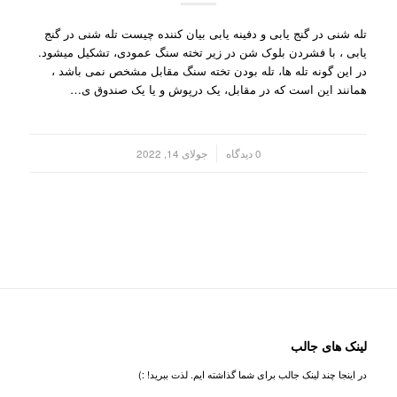
تله شنی در گنج یابی و دفینه یابی بیان کننده چیست تله شنی در گنج
یابی ، با فشردن بلوک شن در زیر تخته سنگ عمودی، تشکیل میشود.
در این گونه تله ها، تله بودن تخته سنگ مقابل مشخص نمی باشد ،
همانند این است که در مقابل، یک درپوش و یا یک صندوق ی…
/
0 دیدگاه
جولای 14, 2022
لینک های جالب
در اینجا چند لینک جالب برای شما گذاشته ایم. لذت ببرید! :)