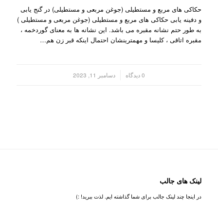
حکاکی های مربع و مستطیلی (جوغن مربعی و مستطیلی) در گنج یابی
و دفینه یابی حکاکی های مربع و مستطیلی (جوغن مربعی و مستطیلی )
به طور حتم نشانه مقبره می باشد. این نشانه ها به معنای گوردخمه ،
مقبره اتاقی ، کلیسا و مهمترینشان احتمال اینکه قبر زن هم…
/
0 دیدگاه
دسامبر 11, 2023
لینک های جالب
در اینجا چند لینک جالب برای شما گذاشته ایم. لذت ببرید! :)