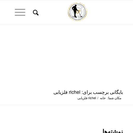
بایگانی برچسب برای: richel فلزیابی
مکان شما:
خانه
/
richel فلزیابی
نوشته‌ها