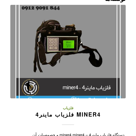
فلزیاب
MINER4 فلزیاب ماینر4
دستگاه فلزیاب ماینر4 – miner4 miner4 و خصوصیات آن