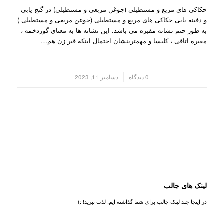
حکاکی های مربع و مستطیلی (جوغن مربعی و مستطیلی) در گنج یابی
و دفینه یابی حکاکی های مربع و مستطیلی (جوغن مربعی و مستطیلی )
به طور حتم نشانه مقبره می باشد. این نشانه ها به معنای گوردخمه ،
مقبره اتاقی ، کلیسا و مهمترینشان احتمال اینکه قبر زن هم…
/
0 دیدگاه
دسامبر 11, 2023
لینک های جالب
در اینجا چند لینک جالب برای شما گذاشته ایم. لذت ببرید! :)