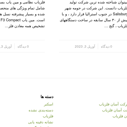
یتوان شناخته شده ترین شرکت تولید
فلزیاب نظامی و مین یاب بس
لزیاب دانست. این شرکت در حومه شهر
شامل تمام ویژگی های منحصر 
Salisbury در جنوب استرالیا قرار دارد ، و با
شده و بسیار پیشرفته نسل ه
بیش از ۳۰ سال سابقه در ساخت دستگاههای
اس
لزیاب ، گنج …
تشخیص همه معادن فلز…
/
0 دیدگاه
آوریل 3, 2023
/
0 دیدگاه
آوریل 3, 2023
دسته ها
کت آسان فلزیاب
اسکنر
ت آسان فلزیاب
دسته‌بندی نشده
 فلزیاب
فلزیاب
نشانه دفینه یابی