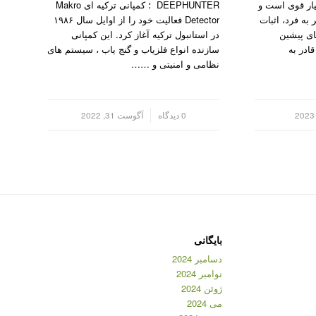
یار قوی است و
DEEPHUNTER ؛ کمپانی ترکیه ای Makro
به فرد، اثبات
Detector فعالیت خود را از اوایل سال ۱۹۸۶
ای پیشین
در استانبول ترکیه آغاز کرد. این کمپانی
ت. مین یاب F3 Compact قادر به
سازنده انواع فلزیاب و گنج یاب ، سیستم های
نظامی و امنیتی و ……
/
0 دیدگاه
آگوست 31, 2022
بایگانی
دسامبر 2024
نوامبر 2024
ژوئن 2024
می 2024