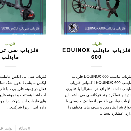
فلزیاب
فلزیاب
فلزیاب ماینلب EQUINOX
فلزیاب سی تی
600
ماینلب
فلزیاب ماینلب EQUINOX 600 فلزیاب
فلزیاب سی تی ایکس ماینلب
ماینلب EQUINOX 600 ؛ کمپانی فلزیاب
ایکس ماینلب ؛ بدون شک تمام
ماینلب Minelab واقع در استرالیا با فناوری
فعال در زمینه فلزیابی ، با ن
دید و عملکرد چند فرکانسی می باشد. این
لب آشنا هستند ، و نمونه های
لزیاب توانایی بالانس اتوماتیک و دستی با
های فلزیاب این شرکت را مور
نواع شرایط زمین و هدف های مختلف را
داده اند. زیرا شرکت…
ارد. عملکرد بسیا…
/
0 دیدگاه
نوامبر 9, 2024