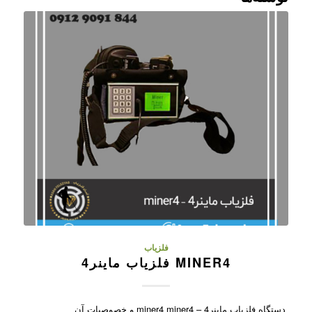
فلزیاب
MINER4 فلزیاب ماینر4
دستگاه فلزیاب ماینر4 – miner4 miner4 و خصوصیات آن