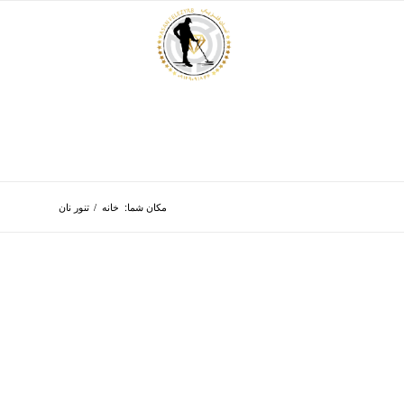
مکان شما:
خانه
/
تنور نان