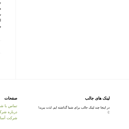
ب
م
س
ا
ص
لینک های جالب
صفحات
تماس با شر
در اینجا چند لینک جالب برای شما گذاشته ایم. لذت ببرید!
درباره شرک
:)
شرکت آسان