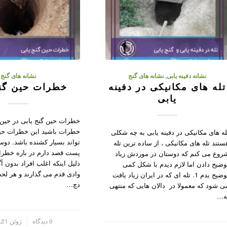
نشانه دفینه یابی
,
نشانه های گنج
نشانه های گنج
تله های مکانیکی در دفینه
خطرات حین گنج
یابی
خطرات حین گنج یابی در حین
خطرات باشید این خطرات حین
له های مکانیکی در دفینه یابی به چه شکلی
تواند بسیار کشنده باشد. دوس
ستند تله های مکانیکی ، از ساده ترین تله
پست قصد دارم در باره خطرات
روع می کنم که دوستان در موردش زیاد
دلیل اینکه اغلب افراد بدون آ
وضیح دادن اما لازم دیدم با شکل کمی
وادی قدم می گذارند و هر ل
توضیح بدم 1. تله ای که در ایران زیاد یافت
دچ…
ی شود که معمولا در دالان هایی که منتهی
ه…
/
0 دیدگاه
ژوئن 21, 2023