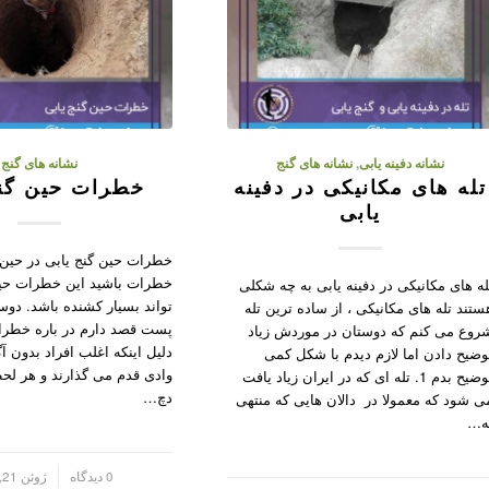
نشانه دفینه یابی
,
نشانه های گنج
نشانه های گنج
تله های مکانیکی در دفینه
خطرات حین گنج
یابی
خطرات حین گنج یابی در حین
خطرات باشید این خطرات حین
له های مکانیکی در دفینه یابی به چه شکلی
تواند بسیار کشنده باشد. دوس
ستند تله های مکانیکی ، از ساده ترین تله
پست قصد دارم در باره خطرات
روع می کنم که دوستان در موردش زیاد
دلیل اینکه اغلب افراد بدون آ
وضیح دادن اما لازم دیدم با شکل کمی
وادی قدم می گذارند و هر ل
توضیح بدم 1. تله ای که در ایران زیاد یافت
دچ…
ی شود که معمولا در دالان هایی که منتهی
ه…
/
0 دیدگاه
ژوئن 21, 2023