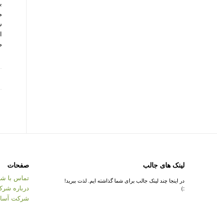
ب
م
س
ا
ص
لینک های جالب
صفحات
تماس با شر
در اینجا چند لینک جالب برای شما گذاشته ایم. لذت ببرید!
درباره شرک
:)
شرکت آسان