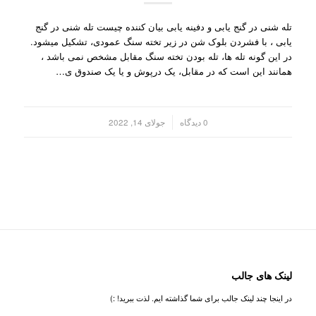
تله شنی در گنج یابی و دفینه یابی بیان کننده چیست تله شنی در گنج
یابی ، با فشردن بلوک شن در زیر تخته سنگ عمودی، تشکیل میشود.
در این گونه تله ها، تله بودن تخته سنگ مقابل مشخص نمی باشد ،
همانند این است که در مقابل، یک درپوش و یا یک صندوق ی…
/
0 دیدگاه
جولای 14, 2022
لینک های جالب
در اینجا چند لینک جالب برای شما گذاشته ایم. لذت ببرید! :)