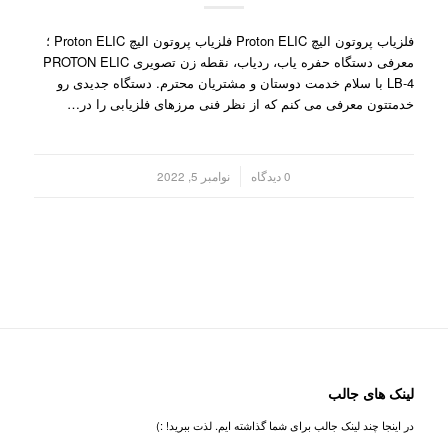
فلزیاب پروتون الیچ Proton ELIC فلزیاب پروتون الیچ Proton ELIC ؛
معرفی دستگاه حفره یاب، ردیاب، نقطه زن تصویری PROTON ELIC
LB-4 با سلام خدمت دوستان و مشتریان محترم. دستگاه جدیدی رو
خدمتتون معرفی می کنم که از نظر فنی مرزهای فلزیابی را در…
/
0 دیدگاه
نوامبر 5, 2022
لینک های جالب
در اینجا چند لینک جالب برای شما گذاشته ایم. لذت ببرید! :)