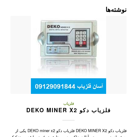
نوشته‌ها
فلزیاب
فلزیاب دکو DEKO MINER X2
فلزیاب دکو DEKO MINER X2 فلزیاب دکو DEKO miner x2 یکی از
حرفه ای ترین سیستم آنالیز خاک و زمین تا عمق ۶ متر با قدرت تفکیک