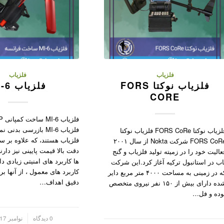
فلزیاب
فلزیاب
فلزیاب نوکتا FORS
فلزیاب MI-6
CORE
فلزیاب MI-6 بازرسی بدن
فلزیاب نوکتا FORS CoRe فلزیاب نوکتا
فلزیاب هستند، که علاوه بر س
FORS CoRe شرکت Nokta از سال ۲۰۰۱
دقت بالا قیمت پایینی نیز دارن
عالیت خود را در زمیته تولید فلزیاب و گنج
ها کاربرد های امنیتی زیادی دا
اب در استانبول ترکیه آغاز کرد.این شرکت
کاربرد های معمول ، از آنها ب
که در زمینی به مساحت ۴۰۰۰ متر مربع دایر
دقیق اهداف…
شده دارای بیش از ۱۵۰ نفر نیروی متخصص
وده و فل…
/
0 دیدگاه
نوامبر 17, 2024