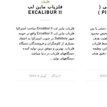
فلزیاب
ی (
فلزیاب ماین لب
EXCALIBUR II
PI
 دستی یا پین
فلزیاب ماین لب Excalibur II ساخت استرالیا
تشخیص محدود
فلزیاب ماین لب Excalibur II واقع در حومه
وقعیت هدف
شهر Salisbury در جنوب استرالیا به اعتقاد
وسط فلزیاب
بسیاری از کاوشگران و فروشندگان دستگاه
ین، وظیفه
فلزیاب، بهترین و موفق ترین تولید کننده
 دقیق هدف
دستگاههای فلزیاب در دنیا میباشد.
دستگاههای تولید…
/
0 دیدگاه
آوریل 3, 2023