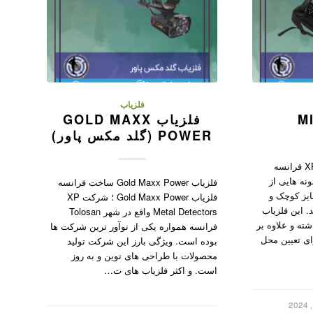
فلزیاب
فلزیاب GOLD MAXX
POWER (گلد مکس پاور)
فلزیاب MI-6 ساخت کمپانی XP فرانسه
ی نمونه هایی از
فلزیاب Gold Maxx Power ساخت فرانسه
ایز کوچک و
فلزیاب Gold Maxx Power ؛ شرکت XP
د. این فلزیاب
Metal Detectors واقع در شهر Tolosan
شته و علاوه بر
فرانسه همواره یکی از نوآور ترین شرکت ها
رای تعیین محل
بوده است. ویژگی بارز این شرکت تولید
محصولات با طراحی های نوین و به روز
است. و اکثر فلزیاب های ت…