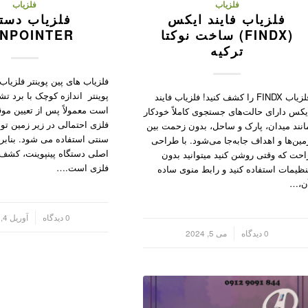
فلزیاب
فلزیاب
فلزیاب فایند ایکس
فلزیاب دست
(FINDX) ساخت نوکتا
NPOINTER )
ترکیه
فلزیاب های پین پوینتر فلزیاب
پوینتر اندازه کوچک با برد 
فلزیاب FINDX را کشف کنید! فلزیاب فایند
است معمولاً پس از تعیین م
یکس دارای حالت‌های جستجوی کاملاً خودکار
فلزی احتمالی در زیر زمین ت
انند میدان، پارک و ساحل، بدون زحمت بین
سنتی استفاده می شود. بنابرا
مین‌ها و اهداف جابه‌جا می‌شود. با طراحی
اصلی دستگاه پینپوینت، کشف
احت که وقتی روشن کنید میتوانید بدون
فلزی است.…
نظیمات استفاده کنید و رابط منوی ساده
ن،…
/
0 دیدگاه
آوریل 4, 2023
/
0 دیدگاه
می 5, 2024