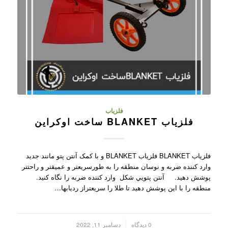
فلزیاب
فلزیاب BLANKET ساخت اوکراین
فلزیاب BLANKET فلزیاب BLANKET و با کمک آنتن پتو مانند جديد
وارد کننده ضربه و نوسان منطقه را به طورسريعتر و عميقتر و راحتتر
پوشش دهيد. آنتن پتويي شکل وارد کننده ضربه را نگاه کنيد.
منطقه را با اين پوشش دهيد تا طلا را سريعتراز رديابها…
/
0 دیدگاه
دسامبر 11, 2022