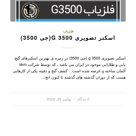
فلزیاب
اسکنر تصویری G 3500(جی 3500)
اسکنر تصویری g 3500 (جی 3500) در زمره ی بهترین اسکنرهای گنج
یابی و طلایابی موجود در ایران می باشد ، که توسط شرکت okm
آلمان ساخته و عرضه شده است. کشف گنج و دفینه یکی از کارهایی
هست که از دوران گذشته های گذشته تا کنون انج…
/
0 دیدگاه
نوامبر 29, 2022