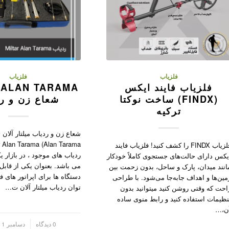
فلزیاب
فلزیاب
فلزیاب فایند ایکس
 ALAN TARAMA
(FINDX) ساخت نوکتا
شعاع زن و ر
ترکیه
فلزیاب FINDX را کشف کنید! فلزیاب فایند
ردیاب های موجود ، در بازار یک
یکس دارای حالت‌های جستجوی کاملاً خودکار
می باشد. بعنوان یکی از قابل 
انند میدان، پارک و ساحل، بدون زحمت بین
دستگاه ها برای اپراتور های ف
مین‌ها و اهداف جابه‌جا می‌شود. با طراحی
توان ردیاب میلتار آلان ت…
احت که وقتی روشن کنید میتوانید بدون
نظیمات استفاده کنید و رابط منوی ساده
ن،…
/
0 دیدگاه
دسامبر 11, 2022