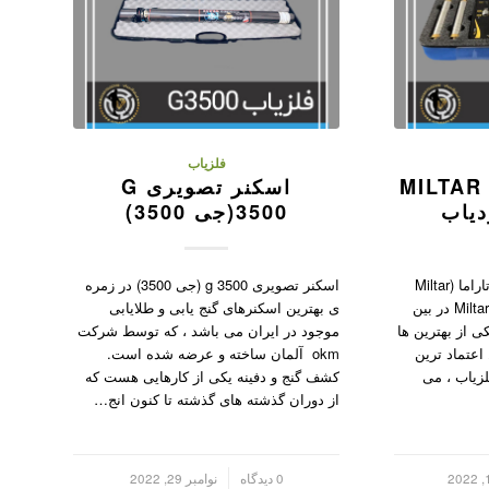
فلزیاب
MILTAR
اسکنر تصویری G
دیاب
3500(جی 3500)
شعاع زن و ردیاب میلتار آلان تاراما (Miltar
اسکنر تصویری g 3500 (جی 3500) در زمره
Alan Tarama) Miltar Alan Tarama در بین
ی بهترین اسکنرهای گنج یابی و طلایابی
ی از بهترین ها
موجود در ایران می باشد ، که توسط شرکت
اعتماد ترین
okm آلمان ساخته و عرضه شده است.
لزیاب ، می
کشف گنج و دفینه یکی از کارهایی هست که
از دوران گذشته های گذشته تا کنون انج…
/
0 دیدگاه
نوامبر 29, 2022