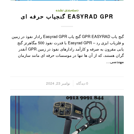
دسته‌بندی نشده
EASYRAD GPR گنجیاب حرفه ای
گنج یاب GPR EASYRAD گنج یاب Easyrad GPR رادار نفوذ در زمین
و فلزیاب ایزی رد – Easyrad GPR با قدرت نفوذ 500 مگاهرتز گنج
یابی مقرون به صرفه و کارآمد رادارهای نفوذ در زمین GPR آنقدر
گران هستند، که از آن ها تنها در موسسات حرفه ای مانند سازمان
مهندسی…
/
0 دیدگاه
نوامبر 23, 2024