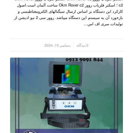
c2 ؛ اسکنر فلزیاب روور Okm Rover c2 ساخت آلمان است.اصول
کارکرد این دستگاه بر اساس ارسال سیگنالهای الکترومغناطیسی و
بازخورد آن به سیستم این دستگاه میباشد. روور سی 2 نیو ادیشن از
تولیدات سری اف اس…
/
0 دیدگاه
دسامبر 10, 2024