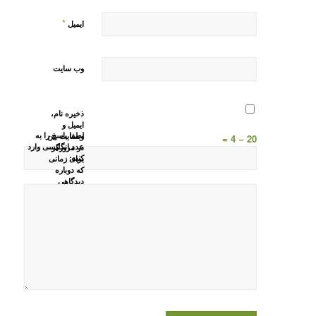
*
ایمیل
وب‌ سایت
ذخیره نام،
ایمیل و
لطفا پاسخ را به
وبسایت من
20 − 4 =
عدد انگلیسی وارد
در مرورگر
کنید:
برای زمانی
که دوباره
دیدگاهی
می‌نویسم.